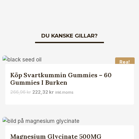
DU KANSKE GILLAR?
Rea!
Köp Svartkummin Gummies – 60
Gummies I Burken
Det
Det
266,96
kr
222,32
kr
inkl.moms
ursprungliga
nuvarande
priset
priset
var:
är:
266,96 kr.
222,32 kr.
Magnesium Glycinate 500MG