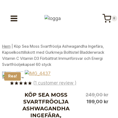
Skip
to
content
0
Hem
|
Köp Sea Moss Svartfröolja Ashwagandha Ingefära,
Kapselkosttillskott med Gurkmeja Bolltistel Bladderwrack
Vitamin C Vitamin D3 Förbättrat Immunförsvar och Energi
Svartfröoljekapsel 60 styck
Rea!
(
1
customer review )
5.00
5
1
out
KÖP SEA MOSS
Det
of
based
249,00
kr
on
SVARTFRÖOLJA
urs
Det
199,00
kr
customer
rating
ASHWAGANDHA
pris
nuv
INGEFÄRA,
var:
pris