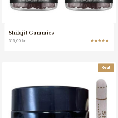
Shilajit Gummies
319,00
kr
Betygsatt
5.00
av 5
Rea!