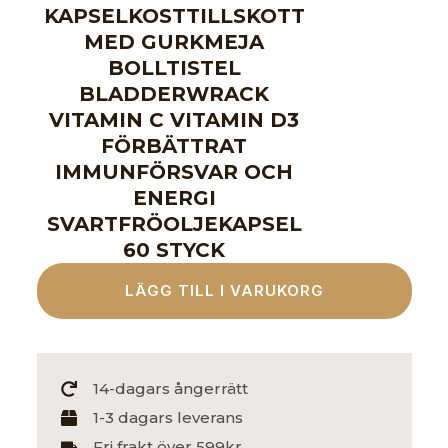
KAPSELKOSTTILLSKOTT
249,
är:
MED GURKMEJA
199,
BOLLTISTEL
BLADDERWRACK
VITAMIN C VITAMIN D3
FÖRBÄTTRAT
IMMUNFÖRSVAR OCH
ENERGI
SVARTFRÖOLJEKAPSEL
60 STYCK
LÄGG TILL I VARUKORG
14-dagars ångerrätt
1-3 dagars leverans
Fri frakt över 599kr