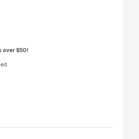
s over $50!
eed