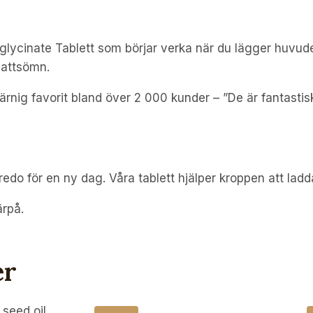
 glycinate Tablett som börjar verka när du lägger huvud
 nattsömn.
rnig favorit bland över 2 000 kunder – ”De är fantastisk
edo för en ny dag. Våra tablett hjälper kroppen att ladd
ärpå.
er