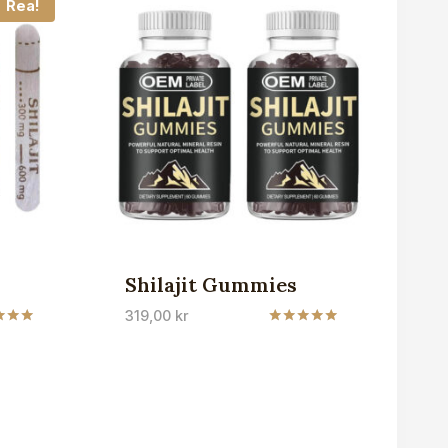
Rea!
Shilajit Gummies
319,00
kr
att
Betygsatt
5.00
av 5