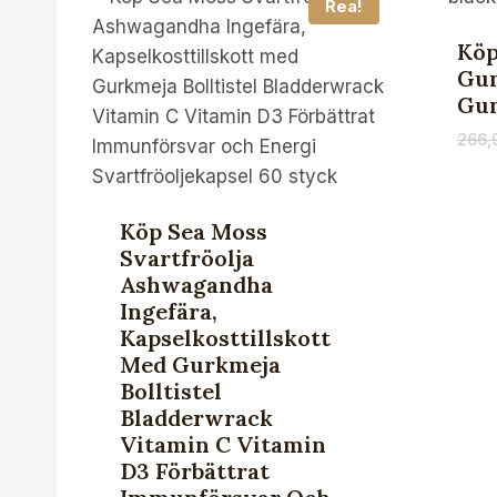
Rea!
Kö
Gum
Gum
266,
Köp Sea Moss
Svartfröolja
Ashwagandha
Ingefära,
Kapselkosttillskott
Med Gurkmeja
Bolltistel
Bladderwrack
Vitamin C Vitamin
D3 Förbättrat