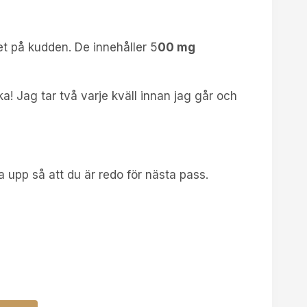
et på kudden. De innehåller 5
00 mg
a! Jag tar två varje kväll innan jag går och
a upp så att du är redo för nästa pass.