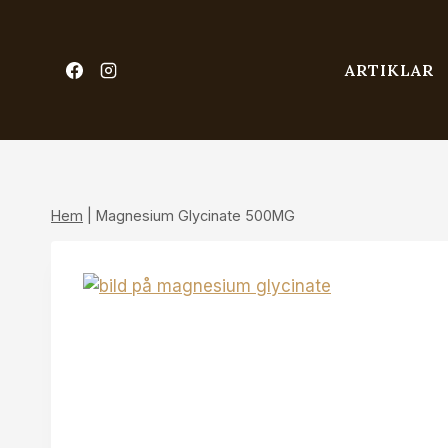
Skip
to
content
ARTIKLAR
Hem
|
Magnesium Glycinate 500MG